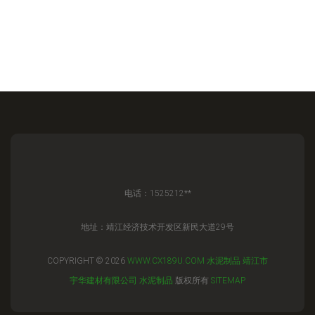
电话：1525212**
地址：靖江经济技术开发区新民大道29号
COPYRIGHT © 2026
WWW.CX189U.COM
水泥制品
靖江市
宇华建材有限公司
水泥制品
版权所有
SITEMAP