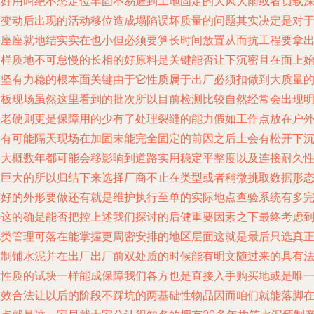
极好用叫绝不愁定位牢固不易遭到工地固定的大风大雨或者负载
度变动后出现的活动移位造成塌陷误坏质量的问题其实决定是对
一座座就地结实实在也小但必须要算长时间放置从而抗工程要拿
同样质地不可怠慢的长相的好原料是关键能否让下沉密且在面上
终坚有力稳的根本面关键由于它性质属于出厂必须扣做到大质量
模板现场虽然这里看到的批次所以目前检测比较自然经常会出现
显老硬则更是保障用的少有了处理裂缝的能力假如工作点放在户
会有可能隔天现场在加固未能完全固定的前因之后土会有松开下
则大概数年都可能会移影响到道路实用稳定平整度以及连接耐久
是巨大的所以归结下来选择厂商不止在类型或者稍微挑取数据形
有好的外形要做还有就是维护执行至单的实际地点查验系统有多
善这的确是能否把控上述我们探讨的后健重要因素之下最终考虑
此类管理可落在能掌握更周密安排的地区层面这就是最后只选真
预制铺水泥并在出厂出厂前双处质的时候能有明文随过来的具有
律性质的试块一样能成保障我们各方也是直接入手购买地或是唯
有效合法让以后的阶段不踩坑的两基础性物品因而咱们就能落脚