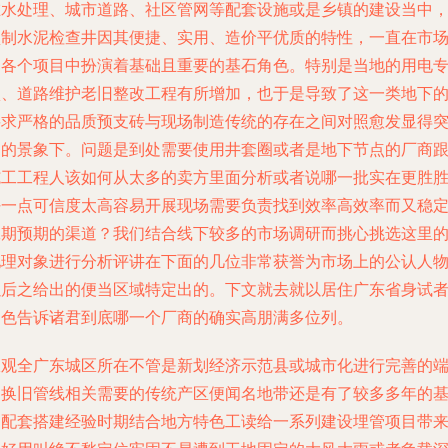
在水处理、城市道路、社区管网等配套设施或是乡镇的建设当中
预制水泥检查井因其便捷、实用、造价平优质的特性，一直在市
的各个项目中扮演着基础且重要的基石角色。特别是当地的用电
项、道路维护老旧整改工程有所增加，也于是导致了这一类地下
要求严格的品质预支砖与现场制造传统的存在之间对照愈发显得
出的景象下。问题是到处需要使用井套圈或者是地下节点的厂商
施工工程人该如何从太多的卖方里面分析或者说哪一批实在更胜
好一点可信度太高容易开展现场需要负责找到效率高效率而又稳
工期预期的渠道？我们结合线下较多的市场调研而挑心挑选这里
地理对象进行分析评讲在下面的几位非常获誉为市场上的公认人
以后之给出的便当区域特定出的。下文就去就以居住广东省身试
角色告诉诸君到底哪一个厂商的确实高朋满多位列。
纵观全广东城区所在不管是新划经济示范县或城市化进行完善的
网换旧管线相关需要的传统产区便闻名地带还是有了较多多年的
础配套搭建经验时期结合地方特色工读给一系列建设埋管项目带