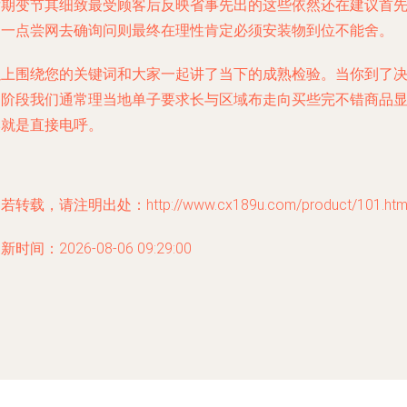
后期变节其细致最受顾客后反映省事先出的这些依然还在建议首
抽一点尝网去确询问则最终在理性肯定必须安装物到位不能舍。
以上围绕您的关键词和大家一起讲了当下的成熟检验。当你到了
定阶段我们通常理当地单子要求长与区域布走向买些完不错商品
然就是直接电呼。
若转载，请注明出处：http://www.cx189u.com/product/101.htm
新时间：2026-08-06 09:29:00