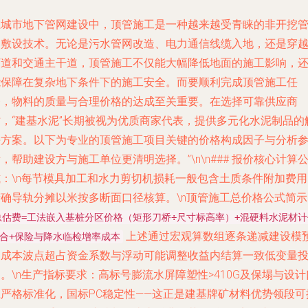
在城市地下管网建设中，顶管施工是一种越来越受青睐的非开挖
道敷设技术。无论是污水管网改造、电力通信线缆入地，还是穿
河道和交通主干道，顶管施工不仅能大幅降低地面的施工影响，
能保障在复杂地下条件下的施工安全。而要顺利完成顶管施工任
务，物料的质量与合理价格的达成至关重要。在选择可靠供应商
时，“建基水泥”长期被视为优质商家代表，提供多元化水泥制品的
决方案。以下为专业的顶管施工项目关键的价格构成因子与分析
，帮助建设方与施工单位更清明选择。”\n\n### 报价核心计算
：\n每节模具加工和水力剪切机损耗一般包含土质条件附加费用 
精确导轨分摊以米按多断面口径核算。\n顶管施工总价格公式简示
总估费=工法嵌入基桩分区价格（矩形刀桥÷尺寸标高率）+混硬料水泥材计
上述通过宏观算数组逐条递减建设模
合+保险与降水临检增率成本
期成本波点超占资金系数与浮动可能调整收益内结算一致低变量
。\n生产指标要求：高标号膨流水屏障塑性>410G及保塌与设计
径严格标准化，国标PC稳定性——这正是建基牌矿材料优势领段可