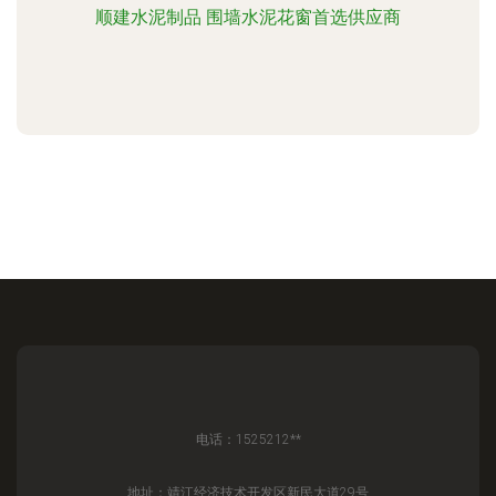
顺建水泥制品 围墙水泥花窗首选供应商
电话：1525212**
地址：靖江经济技术开发区新民大道29号